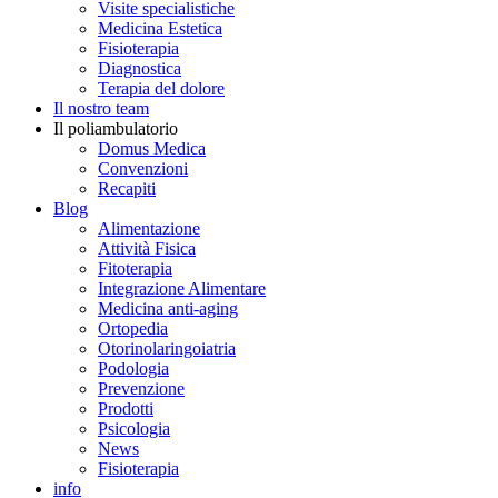
Visite specialistiche
Medicina Estetica
Fisioterapia
Diagnostica
Terapia del dolore
Il nostro team
Il poliambulatorio
Domus Medica
Convenzioni
Recapiti
Blog
Alimentazione
Attività Fisica
Fitoterapia
Integrazione Alimentare
Medicina anti-aging
Ortopedia
Otorinolaringoiatria
Podologia
Prevenzione
Prodotti
Psicologia
News
Fisioterapia
info