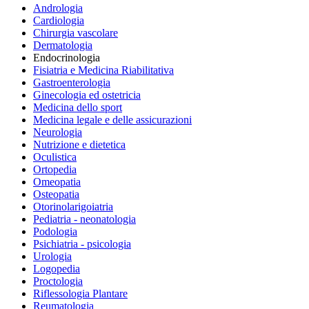
Andrologia
Cardiologia
Chirurgia vascolare
Dermatologia
Endocrinologia
Fisiatria e Medicina Riabilitativa
Gastroenterologia
Ginecologia ed ostetricia
Medicina dello sport
Medicina legale e delle assicurazioni
Neurologia
Nutrizione e dietetica
Oculistica
Ortopedia
Omeopatia
Osteopatia
Otorinolarigoiatria
Pediatria - neonatologia
Podologia
Psichiatria - psicologia
Urologia
Logopedia
Proctologia
Riflessologia Plantare
Reumatologia