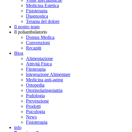
Visite specialistiche
Medicina Estetica
Fisioterapia
Diagnostica
Terapia del dolore
Il nostro team
Il poliambulatorio
Domus Medica
Convenzioni
Recapiti
Blog
Alimentazione
Attività Fisica
Fitoterapia
Integrazione Alimentare
Medicina anti-aging
Ortopedia
Otorinolaringoiatria
Podologia
Prevenzione
Prodotti
Psicologia
News
Fisioterapia
info